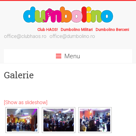
Club HAOS!
Dumbolino Militari
Dumbolino Berceni
office@clubhaos.ro
office@dumbolino.ro
Menu
Galerie
[Show as slideshow]