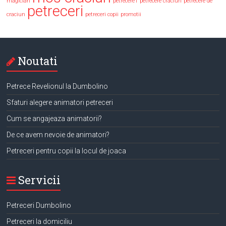
magician
petrecere1
petrecere craciun
petrecere de
petreceri
craciun
petreceri copii
promotii
Noutati
Petrece Revelionul la Dumbolino
Sfaturi alegere animatori petreceri
Cum se angajeaza animatorii?
De ce avem nevoie de animatori?
Petreceri pentru copii la locul de joaca
Servicii
Petreceri Dumbolino
Petreceri la domiciliu