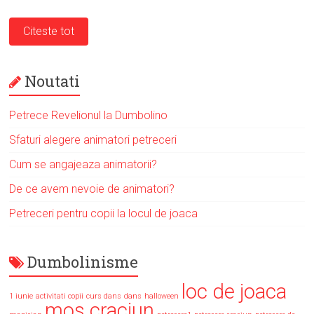
Citeste tot
Noutati
Petrece Revelionul la Dumbolino
Sfaturi alegere animatori petreceri
Cum se angajeaza animatorii?
De ce avem nevoie de animatori?
Petreceri pentru copii la locul de joaca
Dumbolinisme
loc de joaca
1 iunie
activitati copii
curs dans
dans
halloween
mos craciun