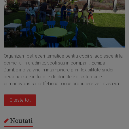
Organizam petreceri tematice pentru copii si adolescenti la
domiciliu, in gradinite, scoli sau in companii. Echipa
Dumbolino va vine in intampinare prin flexibilitate si idei
personalizate in functie de dorintele si asteptarile
dumneavoastra, astfel incat orice propunere veti avea va...
Citeste tot
Noutati