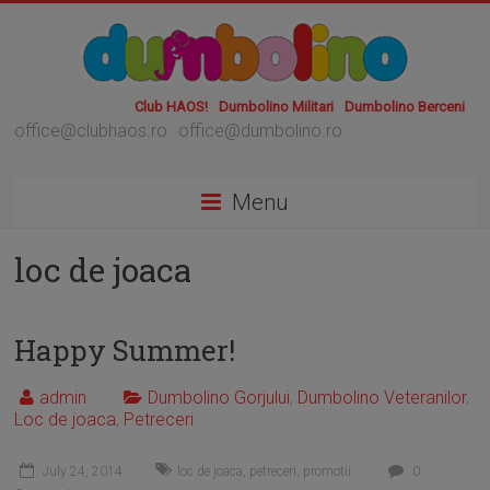
Club HAOS!
Dumbolino Militari
Dumbolino Berceni
office@clubhaos.ro
office@dumbolino.ro
Menu
loc de joaca
Happy Summer!
admin
Dumbolino Gorjului
,
Dumbolino Veteranilor
,
Loc de joaca
,
Petreceri
July 24, 2014
loc de joaca
,
petreceri
,
promotii
0