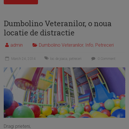
Dumbolino Veteranilor, o noua
locatie de distractie
admin
Dumbolino Veteranilor
,
Info
,
Petreceri
March 24, 2014
loc de joaca
,
petreceri
0 Comment
Dragi prieteni,