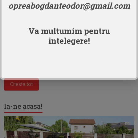
opreabogdanteodor@gmail.com
Va multumim pentru
Inchiriere Animator: 250 RON / ORA pentru evenimentele
intelegere!
organizate in locatiile noastre: Dumbolino Militari, Dumbolino
Berceni, Club HAOS Inchiriere Animator: 250 RON / ORA,
pentru evenimentele organizate in afara locatiilor noastre.
Dumbolino va ofera animatori si personaje din povesti si...
Citeste tot
Ia-ne acasa!