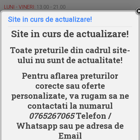
LUNI - VINERI:
13.00 - 21.00
Site in curs de actualizare!
SAMBATA si DUMINICA:
10.00 - 21.00
Site in curs de actualizare!
La CLUB HAOS programul se poate prelungi, la cererea
clientului, in functie de disponibilitatea clubului.
Toate preturile din cadrul site-
Ex: Petrecere MAJORAT: 22.00-05.00)
ului nu sunt de actualitate!
Animatorii Dumbolino
Pentru aflarea preturilor
corecte sau oferte
personalizate, va rugam sa ne
contactati la numarul
0765267065
Telefon /
Whatsapp sau pe adresa de
Email