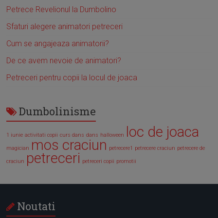
Petrece Revelionul la Dumbolino
Sfaturi alegere animatori petreceri
Cum se angajeaza animatorii?
De ce avem nevoie de animatori?
Petreceri pentru copii la locul de joaca
Dumbolinisme
loc de joaca
1 iunie
activitati copii
curs dans
dans
halloween
mos craciun
magician
petrecere1
petrecere craciun
petrecere de
petreceri
craciun
petreceri copii
promotii
Noutati