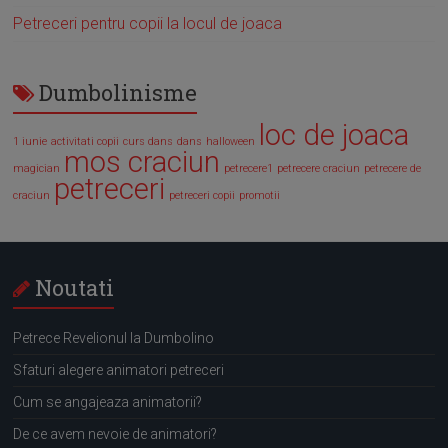
Petreceri pentru copii la locul de joaca
Dumbolinisme
loc de joaca
1 iunie
activitati copii
curs dans
dans
halloween
mos craciun
magician
petrecere1
petrecere craciun
petrecere de
petreceri
craciun
petreceri copii
promotii
Noutati
Petrece Revelionul la Dumbolino
Sfaturi alegere animatori petreceri
Cum se angajeaza animatorii?
De ce avem nevoie de animatori?