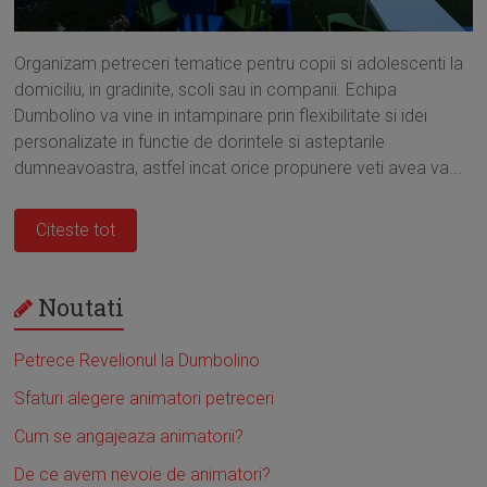
Organizam petreceri tematice pentru copii si adolescenti la
domiciliu, in gradinite, scoli sau in companii. Echipa
Dumbolino va vine in intampinare prin flexibilitate si idei
personalizate in functie de dorintele si asteptarile
dumneavoastra, astfel incat orice propunere veti avea va...
Citeste tot
Noutati
Petrece Revelionul la Dumbolino
Sfaturi alegere animatori petreceri
Cum se angajeaza animatorii?
De ce avem nevoie de animatori?