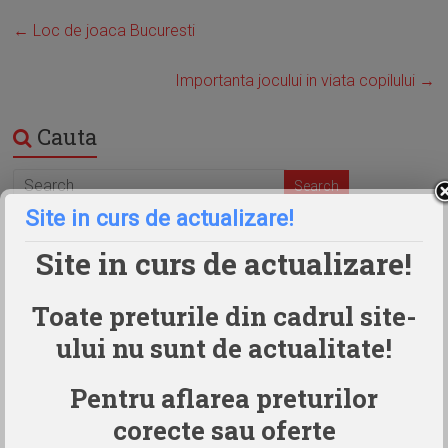
←
Loc de joaca Bucuresti
Importanta jocului in viata copilului
→
Cauta
Site in curs de actualizare!
Program
Site in curs de actualizare!
PROGRAM DE VARA
Toate preturile din cadrul site-
LUNI - VINERI:
13.00 - 21.00
ului nu sunt de actualitate!
SAMBATA si DUMINICA:
10.00 - 21.00
Pentru aflarea preturilor
La CLUB HAOS programul se poate prelungi, la cererea
corecte sau oferte
clientului, in functie de disponibilitatea clubului.