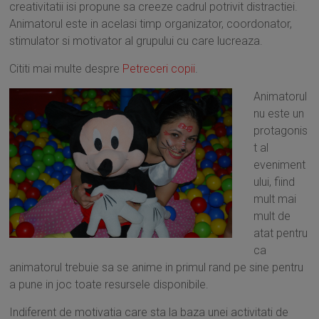
creativitatii isi propune sa creeze cadrul potrivit distractiei.
Animatorul este in acelasi timp organizator, coordonator,
stimulator si motivator al grupului cu care lucreaza.
Cititi mai multe despre
Petreceri copii
.
Animatorul
nu este un
protagonis
t al
eveniment
ului, fiind
mult mai
mult de
atat pentru
ca
animatorul trebuie sa se anime in primul rand pe sine pentru
a pune in joc toate resursele disponibile.
Indiferent de motivatia care sta la baza unei activitati de