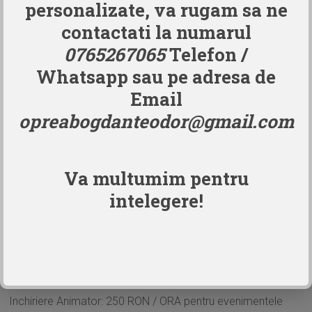
personalizate, va rugam sa ne
Ex: Petrecere MAJORAT: 22.00-05.00)
contactati la numarul
0765267065
Telefon /
Animatorii Dumbolino
Whatsapp sau pe adresa de
Email
opreabogdanteodor@gmail.com
Va multumim pentru
intelegere!
Inchiriere Animator: 250 RON / ORA pentru evenimentele