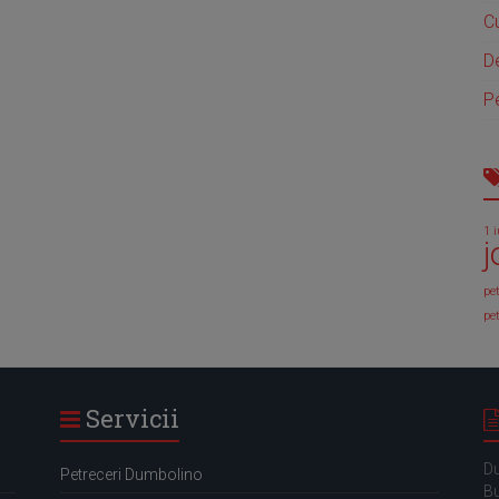
C
D
Pe
1 
j
pe
pet
Servicii
D
Petreceri Dumbolino
Bu