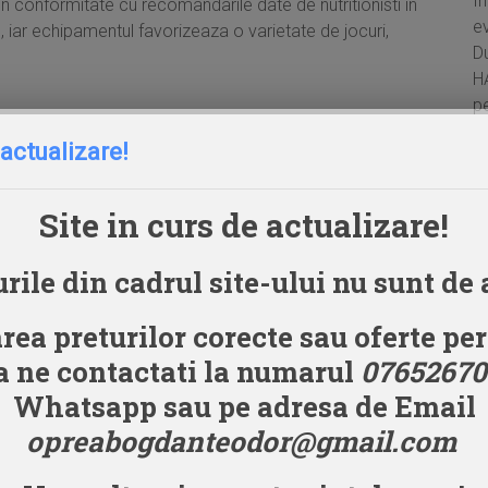
I
in conformitate cu recomandarile date de nutritionisti in
ev
, iar echipamentul favorizeaza o varietate de jocuri,
Du
H
p
lo
 actualizare!
si
Loc de joaca copii – reguli de siguranta
→
Site in curs de actualizare!
rile din cadrul site-ului nu sunt de 
I
rea preturilor corecte sau oferte pe
 ne contactati la numarul
07652670
Whatsapp sau pe adresa de Email
opreabogdanteodor@gmail.com