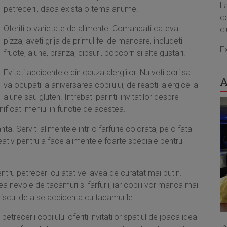
L
petrecerii, daca exista o tema anume.
ce
Oferiti o varietate de alimente. Comandati cateva
cl
pizza, aveti grija de primul fel de mancare, includeti
E
fructe, alune, branza, cipsuri, popcorn si alte gustari.
Evitati accidentele din cauza alergiilor. Nu veti dori sa
A
va ocupati la aniversarea copilului, de reactii alergice la
alune sau gluten. Intrebati parintii invitatilor despre
anificati meniul in functie de acestea.
a. Serviti alimentele intr-o farfurie colorata, pe o fata
tiv pentru a face alimentele foarte speciale pentru
ru petreceri cu atat vei avea de curatat mai putin.
 nevoie de tacamuri si farfurii, iar copiii vor manca mai
riscul de a se accidenta cu tacamurile.
ecerii copilului oferiti invitatilor spatiul de joaca ideal