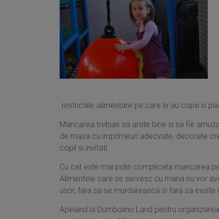
restrictiile alimentare pe care le au copiii si pl
Mancarea trebuie sa arate bine si sa fie amuzant
de masa cu imprimeuri adecvate, decorate crea
copil si invitati.
Cu cat este mai putin complicata mancarea pent
Alimentele care se servesc cu mana nu vor avea
usor, fara sa se murdareasca si fara sa existe 
Apeland la Dumbolino Land pentru organizarea petr