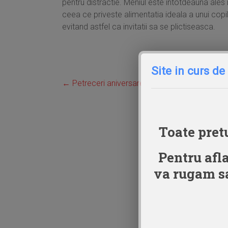
pentru distractie. Meniul este intotdeauna ales 
ceea ce priveste alimentatia ideala a unui copil
evitand astfel ca invitatii sa se plictiseasca.
Site in curs de
←
Petreceri aniversare copii Bucuresti
Toate pretu
Pentru afla
va rugam sa