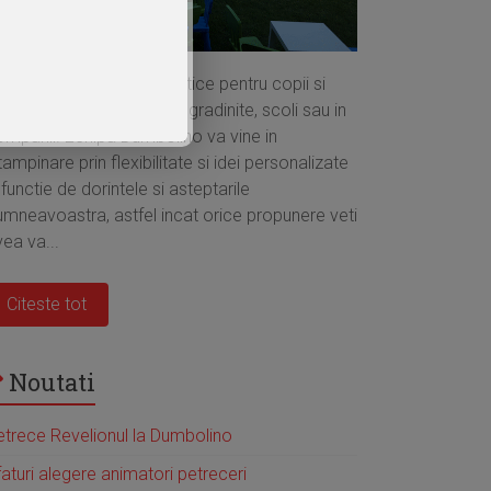
rganizam petreceri tematice pentru copii si
olescenti la domiciliu, in gradinite, scoli sau in
ompanii. Echipa Dumbolino va vine in
tampinare prin flexibilitate si idei personalizate
 functie de dorintele si asteptarile
umneavoastra, astfel incat orice propunere veti
ea va...
Citeste tot
Noutati
etrece Revelionul la Dumbolino
aturi alegere animatori petreceri