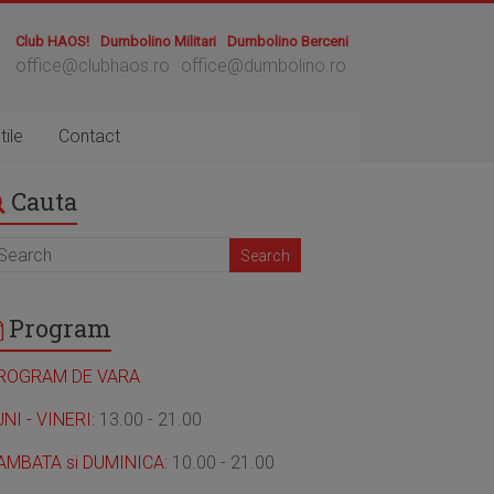
Club HAOS!
Dumbolino Militari
Dumbolino Berceni
office@clubhaos.ro
office@dumbolino.ro
tile
Contact
Cauta
Program
ROGRAM DE VARA
UNI - VINERI:
13.00 - 21.00
AMBATA si DUMINICA:
10.00 - 21.00