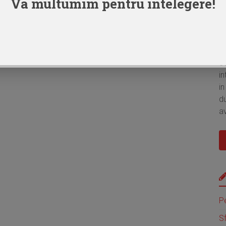
Va multumim pentru intelegere!
O
ad
c
in
in
d
av
P
Sf