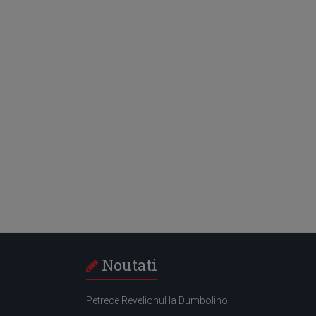
Noutati
Petrece Revelionul la Dumbolino