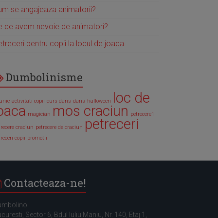
um se angajeaza animatorii?
e ce avem nevoie de animatori?
treceri pentru copii la locul de joaca
Dumbolinisme
loc de
iunie
activitati copii
curs dans
dans
halloween
oaca
mos craciun
magician
petrecere1
petreceri
trecere craciun
petrecere de craciun
receri copii
promotii
Contacteaza-ne!
umbolino
curesti, Sector 6, Bdul Iuliu Maniu, Nr. 140, Etaj 1,