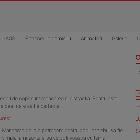
ri HAOS
Petreceri la domiciliu
Animatori
Galerie
U
ceri de copii sunt mancarea si distractia. Pentru asta
ziua cea mare sa fie perfecta.
P
uresti
.
L
Mancarea de la o petrecere pentru copii ar trebui sa fie
S
simpla, amuzanta si sa se potriveasca cu tema