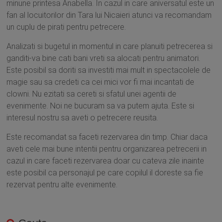
minune printesa Anabella. In cazul in care aniversatul este un
fan al locuitorilor din Tara lui Nicaieri atunci va recomandam
un cuplu de pirati pentru petrecere.
Analizati si bugetul in momentul in care planuiti petrecerea si
ganditi-va bine cati bani vreti sa alocati pentru animatori.
Este posibil sa doriti sa investiti mai mult in spectacolele de
magie sau sa credeti ca cei mici vor fi mai incantati de
clowni. Nu ezitati sa cereti si sfatul unei agentii de
evenimente. Noi ne bucuram sa va putem ajuta. Este si
interesul nostru sa aveti o petrecere reusita.
Este recomandat sa faceti rezervarea din timp. Chiar daca
aveti cele mai bune intentii pentru organizarea petrecerii in
cazul in care faceti rezervarea doar cu cateva zile inainte
este posibil ca personajul pe care copilul il doreste sa fie
rezervat pentru alte evenimente.