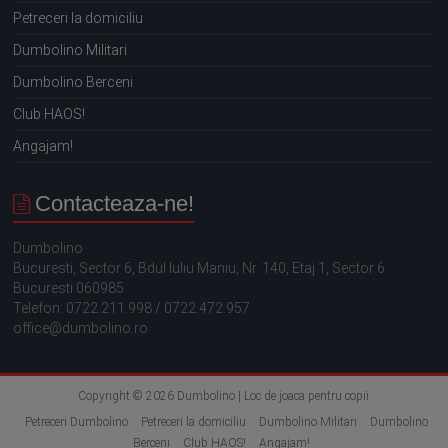
Petreceri la domiciliu
Dumbolino Militari
Dumbolino Berceni
Club HAOS!
Angajam!
Contacteaza-ne!
Dumbolino
Bucuresti, Sector 6, Bdul Iuliu Maniu, Nr. 140, Etaj 1,
Sector 6
Bucuresti
060985
Telefon:
0722.211.998 /
0722.472.957
office@dumbolino.ro
Copyright © 2026
Dumbolino | Loc de joaca pentru copii
Petreceri Dumbolino
Petreceri la domiciliu
Dumbolino Militari
Dumbolino
Berceni
Club HAOS!
Angajam!