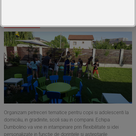
Citeste tot
Ia-ne acasa!
Organizam petreceri tematice pentru copii si adolescenti la
domiciliu, in gradinite, scoli sau in companii. Echipa
Dumbolino va vine in intampinare prin flexibilitate si idei
personalizate in functie de dorintele si asteptarile