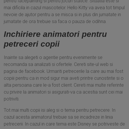
pentru facepainting si pentru jocuri statice. Situatia este si
mai dificila in cazul mascotelor. Hello Kitty va avea tot timpul
nevoie de ajutor pentru a se misca si in plus din jumatate in
jumatate de ora trebuie sa faca o pauza de odihna.
Inchiriere animatori pentru
petreceri copii
Inainte sa alegeti o agentie pentru evenimente se
recomanda sa analizati si ofertele. Cereti site-ul web si
pagina de facebook. Urmariti petrecerile la care au mai fost
copiii pentru ca in mod sigur mai aveti printre cunostinte si o
alta persoana care le-a fost client. Cereti mai multe referinte
cu privire la animatori si asigurati-va ca acestia sunt cei mai
potriviti.
Tot mai multi copii isi aleg si o tema pentru petrecere. In
cazul acesta animatorul trebuie sa se incadreze in linia
petrecerii. In cazul in care tema este Disney se potriveste de