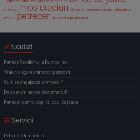
1 iunie
activitati copii
curs dans
dans
halloween
mos craciun
magician
petrecere1
petrecere craciun
petrecere de
petreceri
craciun
petreceri copii
promotii
Noutati
Petrece Revelionul la Dumbolino
Sfaturi alegere animatori petreceri
Cum se angajeaza animatorii?
De ce avem nevoie de animatori?
Petreceri pentru copii la locul de joaca
Servicii
Petreceri Dumbolino