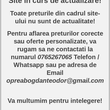
Site in curs de actualizare!
Toate preturile din cadrul site-
ului nu sunt de actualitate!
Pentru aflarea preturilor corecte
sau oferte personalizate, va
rugam sa ne contactati la
numarul
0765267065
Telefon /
Whatsapp sau pe adresa de
Email
Inchiriere Animator: 250 RON / ORA pentru evenimentele
organizate in locatiile noastre: Dumbolino Militari, Dumbolino
opreabogdanteodor@gmail.com
Berceni, Club HAOS Inchiriere Animator: 250 RON / ORA,
pentru evenimentele organizate in afara locatiilor noastre.
Dumbolino va ofera animatori si personaje din povesti si...
Va multumim pentru intelegere!