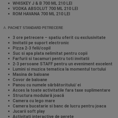
WHISKEY J & B 700 ML 210 LEI
VODKA ABSOLUT 700 ML 210 LEI
ROM HAVANA 700 ML 210 LEI
A.
PACHET STANDARD PETRECERE
3 ore petrecere – spatiu oferit cu exclusivitate
Invitatii pe suport electronic
Pizza 2-3 felii/copil
Suc si apa plata nelimitat pentru copii
Farfurii si tacamuri pentru toti invitatii
2-3 persoane STAFF pentru un eveniment excelent
Lumini si muzica tematica la momentul tortului
Masina de baloane
Covor de baloane
Panou cu numele sărbătoritului/ ei
Acces la toate activitatile fara taxe suplimentare
Structura modulară joacă
Camera cu lego mare
Camera bucatarie si banc de lucru pentru joaca
Jucarii soft play
Activitati interactive de perete