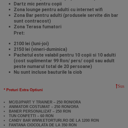
Dartz mic pentru copii
Zona lounge pentru adulti cu internet wifi
Zona Bar pentru adulti (produsele servite din bar
sunt contracost)
Zona Terasa fumatori
Pret:
2100 lei (luni-joi)
2150 lei (vineri-duminica)
Pachetul este valabil pentru 10 copii si 10 adulti
(cost suplimentar 99 Ron/ pers/ copil sau adult
peste numarul total de 20 persoane)
Nu sunt incluse bauturile la ciob
Sus
* Preturi Extra Optiuni
MC/DJ/PART Y TRAINER – 250 RON/ORA
ANIMATOR COSTUMAT – 250 RON/ORA
BANER PERSONALIZAT – 250 RON
TUN CONFETTI – 60 RON
CANDY BAR WWW.ETORTURI.RO DE LA 1200 RON
FANTANA CIOCOLATA DE LA 350 RON