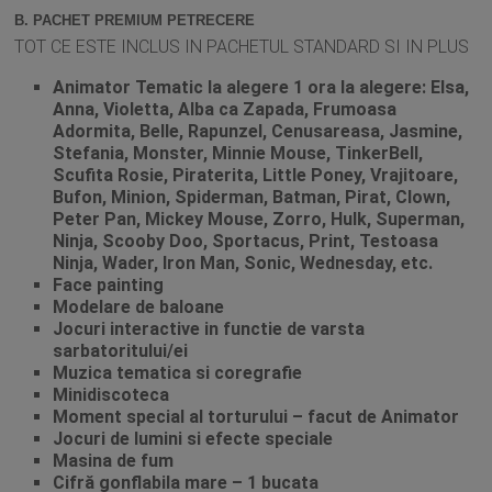
B. PACHET PREMIUM PETRECERE
TOT CE ESTE INCLUS IN PACHETUL STANDARD SI IN PLUS
Animator Tematic la alegere 1 ora la alegere: Elsa,
Anna, Violetta, Alba ca Zapada, Frumoasa
Adormita, Belle, Rapunzel, Cenusareasa, Jasmine,
Stefania, Monster, Minnie Mouse, TinkerBell,
Scufita Rosie, Piraterita, Little Poney, Vrajitoare,
Bufon, Minion, Spiderman, Batman, Pirat, Clown,
Peter Pan, Mickey Mouse, Zorro, Hulk, Superman,
Ninja, Scooby Doo, Sportacus, Print, Testoasa
Ninja, Wader, Iron Man, Sonic, Wednesday, etc.
Face painting
Modelare de baloane
Jocuri interactive in functie de varsta
sarbatoritului/ei
Muzica tematica si coregrafie
Minidiscoteca
Moment special al torturului – facut de Animator
Jocuri de lumini si efecte speciale
Masina de fum
Cifră gonflabila mare – 1 bucata