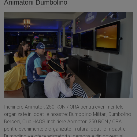
Animatorii Dumbolino
Inchiriere Animator: 250 RON / ORA pentru evenimentele
organizate in locatiile noastre: Dumbolino Militari, Dumbolino
Berceni, Club HAOS Inchiriere Animator: 250 RON / ORA,
pentru evenimentele organizate in afara locatiilor noastre.
Dumbolino va ofera animatori si personaje din povesti si...