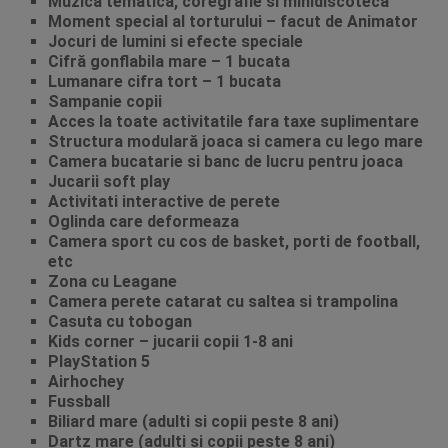
Muzica tematica, coregrafie si minidiscoteca
Moment special al torturului – facut de Animator
Jocuri de lumini si efecte speciale
Cifră gonflabila mare – 1 bucata
Lumanare cifra tort – 1 bucata
Sampanie copii
Acces la toate activitatile fara taxe suplimentare
Structura modulară joaca si camera cu lego mare
Camera bucatarie si banc de lucru pentru joaca
Jucarii soft play
Activitati interactive de perete
Oglinda care deformeaza
Camera sport cu cos de basket, porti de football,
etc
Zona cu Leagane
Camera perete catarat cu saltea si trampolina
Casuta cu tobogan
Kids corner – jucarii copii 1-8 ani
PlayStation 5
Airhochey
Fussball
Biliard mare (adulti si copii peste 8 ani)
Dartz mare (adulti si copii peste 8 ani)