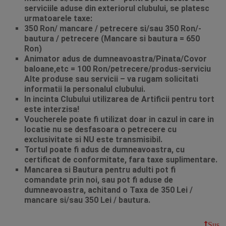
serviciile aduse din exteriorul clubului, se platesc
urmatoarele taxe:
350 Ron/ mancare / petrecere si/sau 350 Ron/-
bautura / petrecere (Mancare si bautura = 650
Ron)
Animator adus de dumneavoastra/Pinata/Covor
baloane,etc = 100 Ron/petrecere/produs-serviciu
Alte produse sau servicii – va rugam solicitati
informatii la personalul clubului.
In incinta Clubului utilizarea de Artificii pentru tort
este interzisa!
Voucherele poate fi utilizat doar in cazul in care in
locatie nu se desfasoara o petrecere cu
exclusivitate si NU este transmisibil.
Tortul poate fi adus de dumneavoastra, cu
certificat de conformitate, fara taxe suplimentare.
Mancarea si Bautura pentru adulti pot fi
comandate prin noi, sau pot fi aduse de
dumneavoastra, achitand o Taxa de 350 Lei /
mancare si/sau 350 Lei / bautura.
Sus