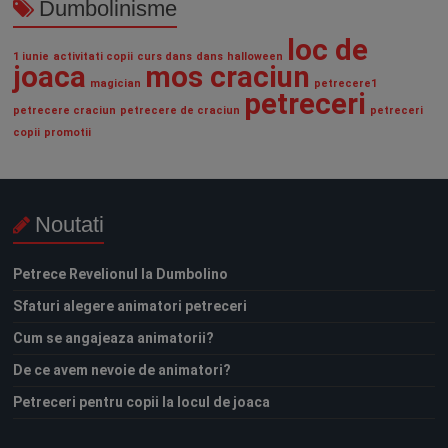
Dumbolinisme
loc de
1 iunie
activitati copii
curs dans
dans
halloween
joaca
mos craciun
magician
petrecere1
petreceri
petrecere craciun
petrecere de craciun
petreceri
copii
promotii
Noutati
Petrece Revelionul la Dumbolino
Sfaturi alegere animatori petreceri
Cum se angajeaza animatorii?
De ce avem nevoie de animatori?
Petreceri pentru copii la locul de joaca