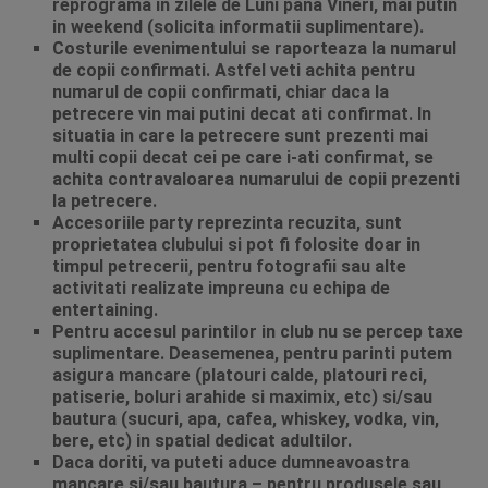
reprograma in zilele de Luni pana Vineri, mai putin
in weekend (solicita informatii suplimentare).
Costurile evenimentului se raporteaza la numarul
de copii confirmati. Astfel veti achita pentru
numarul de copii confirmati, chiar daca la
petrecere vin mai putini decat ati confirmat. In
situatia in care la petrecere sunt prezenti mai
multi copii decat cei pe care i-ati confirmat, se
achita contravaloarea numarului de copii prezenti
la petrecere.
Accesoriile party reprezinta recuzita, sunt
proprietatea clubului si pot fi folosite doar in
timpul petrecerii, pentru fotografii sau alte
activitati realizate impreuna cu echipa de
entertaining.
Pentru accesul parintilor in club nu se percep taxe
suplimentare. Deasemenea, pentru parinti putem
asigura mancare (platouri calde, platouri reci,
patiserie, boluri arahide si maximix, etc) si/sau
bautura (sucuri, apa, cafea, whiskey, vodka, vin,
bere, etc) in spatial dedicat adultilor.
Daca doriti, va puteti aduce dumneavoastra
mancare si/sau bautura – pentru produsele sau