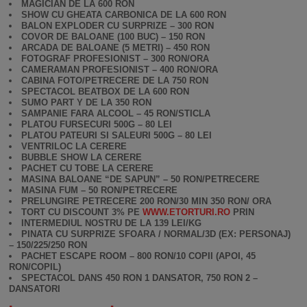
MAGICIAN DE LA 600 RON
SHOW CU GHEATA CARBONICA DE LA 600 RON
BALON EXPLODER CU SURPRIZE – 300 RON
COVOR DE BALOANE (100 BUC) – 150 RON
ARCADA DE BALOANE (5 METRI) – 450 RON
FOTOGRAF PROFESIONIST – 300 RON/ORA
CAMERAMAN PROFESIONIST – 400 RON/ORA
CABINA FOTO/PETRECERE DE LA 750 RON
SPECTACOL BEATBOX DE LA 600 RON
SUMO PART Y DE LA 350 RON
SAMPANIE FARA ALCOOL – 45 RON/STICLA
PLATOU FURSECURI 500G – 80 LEI
PLATOU PATEURI SI SALEURI 500G – 80 LEI
VENTRILOC LA CERERE
BUBBLE SHOW LA CERERE
PACHET CU TOBE LA CERERE
MASINA BALOANE “DE SAPUN” – 50 RON/PETRECERE
MASINA FUM – 50 RON/PETRECERE
PRELUNGIRE PETRECERE 200 RON/30 MIN 350 RON/ ORA
TORT CU DISCOUNT 3% PE
WWW.ETORTURI.RO
PRIN
INTERMEDIUL NOSTRU DE LA 139 LEI/KG
PINATA CU SURPRIZE SFOARA / NORMAL/3D (EX: PERSONAJ)
– 150/225/250 RON
PACHET ESCAPE ROOM – 800 RON/10 COPII (APOI, 45
RON/COPIL)
SPECTACOL DANS 450 RON 1 DANSATOR, 750 RON 2 –
DANSATORI