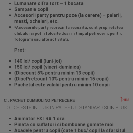
Lumanare cifra tort – 1 bucata
Sampanie copii
Accesorii party pentru poze (la cerere) – palarii,
masti, ochelari, etc.
*Accesoriile party reprezinta recuzita, sunt proprietatea
clubului si pot fi folosite doar in timpul petrecerii, pentru
fotografii sau alte activitati.
Pret:
140 lei/ copil (luni-joi)
150 lei/ copil (vineri-duminica)
(Discount 5% pentru minim 13 copii)
(Disc
Pret:
ount 10% pentru minim 15 copii)
Pachetul este valabil pentru minim 10 copii
Sus
C . PACHET DUMBOLINO PETRECERE
TOT CE ESTE INCLUS IN PACHETUL STANDARD SI IN PLUS
Animator EXTRA 1 ora.
Pinata cu suflatori si bomboane gumate moi
Acadele pentru copii (cate 1 buc/ copil la sfarsitul