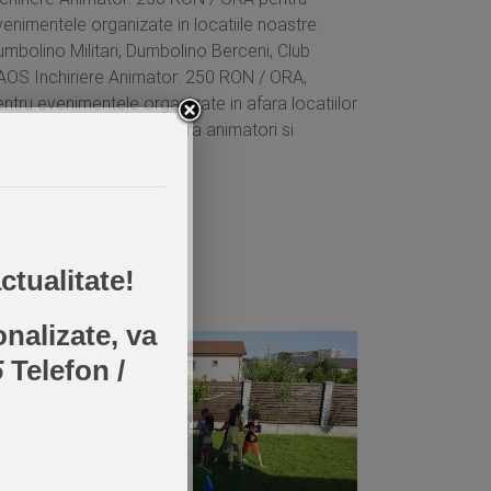
enimentele organizate in locatiile noastre:
mbolino Militari, Dumbolino Berceni, Club
AOS Inchiriere Animator: 250 RON / ORA,
ntru evenimentele organizate in afara locatiilor
oastre. Dumbolino va ofera animatori si
rsonaje din povesti si...
Citeste tot
ctualitate!
a-ne acasa!
onalizate, va
5
Telefon /