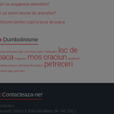
um se angajeaza animatorii?
e ce avem nevoie de animatori?
treceri pentru copii la locul de joaca
Dumbolinisme
loc de
iunie
activitati copii
curs dans
dans
halloween
oaca
mos craciun
magician
petrecere1
petreceri
trecere craciun
petrecere de craciun
receri copii
promotii
Contacteaza-ne!
umbolino
curesti, Sector 6, Bdul Iuliu Maniu, Nr. 140, Etaj 1,