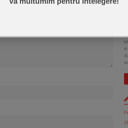
Va multumim pentru intelegere!
O
ad
c
in
in
d
av
P
Sf