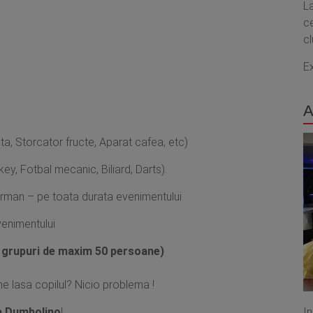
L
ce
cl
E
A
ata, Storcator fructe, Aparat cafea, etc)
ckey, Fotbal mecanic, Biliard, Darts).
arman – pe toata durata evenimentului
venimentului
u grupuri de maxim 50 persoane)
ine lasa copilul? Nicio problema !
I
b Dumbolino
!