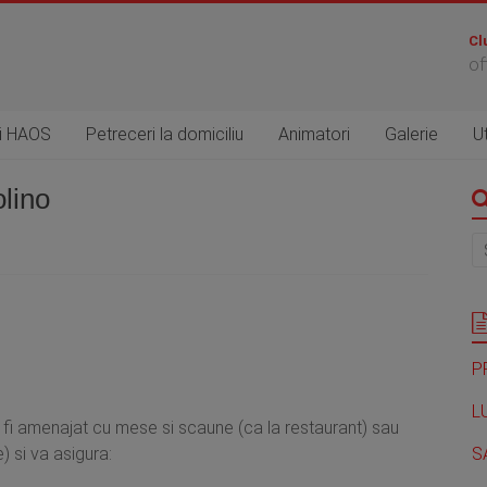
Cl
of
ri HAOS
Petreceri la domiciliu
Animatori
Galerie
Ut
lino
P
L
fi amenajat cu mese si scaune (ca la restaurant) sau
) si va asigura:
S