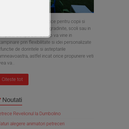
rganizam petreceri tematice pentru copii si
olescenti la domiciliu, in gradinite, scoli sau in
ompanii. Echipa Dumbolino va vine in
tampinare prin flexibilitate si idei personalizate
 functie de dorintele si asteptarile
umneavoastra, astfel incat orice propunere veti
ea va...
Citeste tot
Noutati
etrece Revelionul la Dumbolino
aturi alegere animatori petreceri