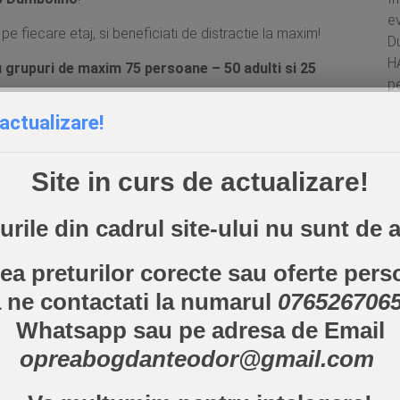
ev
 fiecare etaj, si beneficiati de distractie la maxim!
Du
H
 grupuri de maxim 75 persoane – 50 adulti si 25
pe
n
 actualizare!
 (tip bufet suedez). Pentru rezervarea din timp a
pe
.
Site in curs de actualizare!
 contactati la:
.ro / opreabogdanteodor@gmail.com
urile din cadrul site-ului nu sunt de a
I
ea preturilor corecte sau oferte pers
 ne contactati la numarul
076526706
Whatsapp sau pe adresa de Email
opreabogdanteodor@gmail.com
ed fields are marked
*