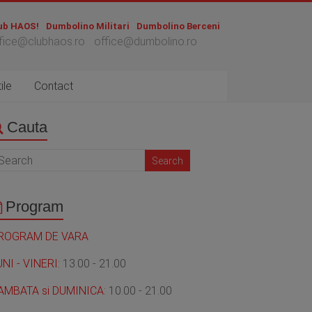
ub HAOS!
Dumbolino Militari
Dumbolino Berceni
fice@clubhaos.ro
office@dumbolino.ro
ile
Contact
Cauta
Program
ROGRAM DE VARA
UNI - VINERI:
13.00 - 21.00
AMBATA si DUMINICA:
10.00 - 21.00