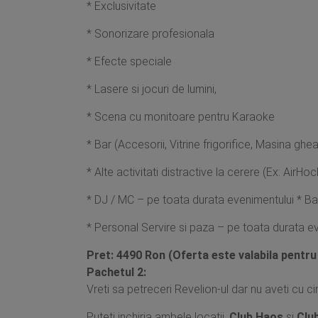
* Exclusivitate
* Sonorizare profesionala
* Efecte speciale
* Lasere si jocuri de lumini,
* Scena cu monitoare pentru Karaoke
* Bar (Accesorii, Vitrine frigorifice, Masina ghe
* Alte activitati distractive la cerere (Ex: AirHo
* DJ / MC – pe toata durata evenimentului * B
* Personal Servire si paza – pe toata durata e
Pret: 4490 Ron (Oferta este valabila pentr
Pachetul 2:
Vreti sa petreceri Revelion-ul dar nu aveti cu c
Puteti inchiria ambele locatii,
Club Haos
si
Clu