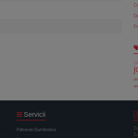
C
D
Pe
1 
j
pe
pet
Servicii
D
Petreceri Dumbolino
Bu