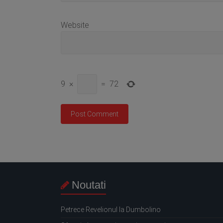
Website
9
×
=
72
Noutati
Petrece Revelionul la Dumbolino